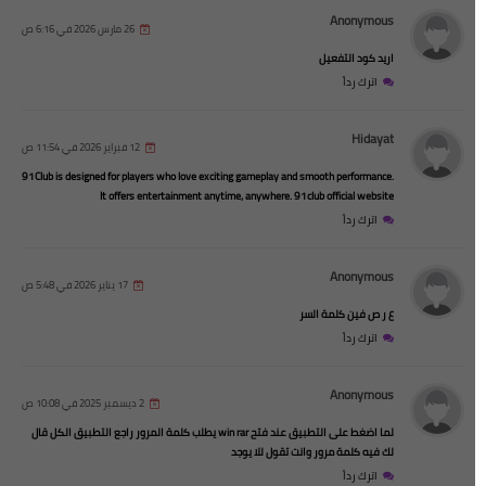
Anonymous
26 مارس 2026 في 6:16 ص
اريد كود التفعيل
اترك رداً
Hidayat
12 فبراير 2026 في 11:54 ص
91Club is designed for players who love exciting gameplay and smooth performance.
It offers entertainment anytime, anywhere. 91club official website
اترك رداً
Anonymous
17 يناير 2026 في 5:48 ص
ع ر ص فين كلمة السر
اترك رداً
Anonymous
2 ديسمبر 2025 في 10:08 ص
لما اضغط على التطبيق عند فتح win rar يطلب كلمة المرور راجع التطبيق الكل قال
لك فيه كلمة مرور وانت تقول للا يوجد
اترك رداً