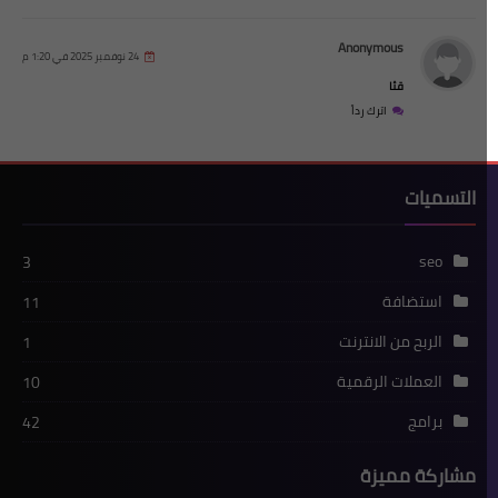
Anonymous
24 نوفمبر 2025 في 1:20 م
قثا
اترك رداً
التسميات
seo
3
استضافة
11
الربح من الانترنت
1
العملات الرقمية
10
برامج
42
مشاركة مميزة