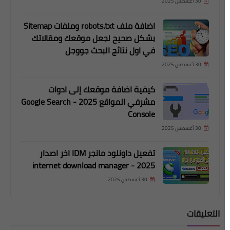
30 أغسطس 2025
اضافة ملف robots.txt وملفات Sitemap
بشكل صحيح لجعل موقعك ومقالاتك
في اول نتائج البحث جووجل
30 أغسطس 2025
كيفية اضافة موقعك إلى ادوات
مشرفي المواقع 2025 - Google Search
Console
30 أغسطس 2025
تفعيل داونلود مانجر IDM اخر اصدار
2025 - internet download manager
30 أغسطس 2025
التعليقات