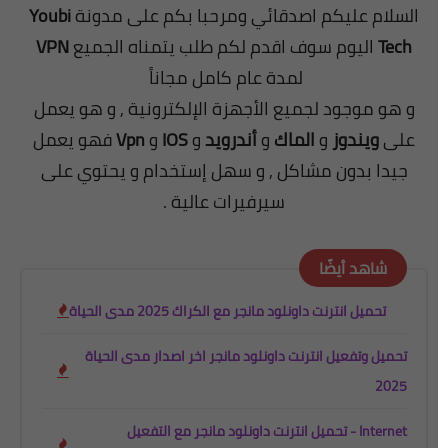
السلام عليكم اصدقائي ومرحبا بكم على مدونة
Youbi
Tech
اليوم سوف
اقدم
لكم
طلب
يتمناه الجميع
VPN
لمدة عام كامل مجاناً
و هو موجود لجميع الأجهزة الإلكترونية , و هو يعمل
على
ويندوز
و
الماك
و
أندرويد
و
IOS
و
Vpn
فهو يعمل
جيدا بدون مشاكل , و سهل إستخدام و يحتوي على
سيرفيرات عالية .
شاهد أيضًا
تحميل انترنت داونلود مانجر مع الكراك 2025 مدى الحياة
تحميل وتفعيل انترنت داونلود مانجر اخر اصدار مدى الحياة
2025
تحميل انترنت داونلود مانجر مع التفعيل - Internet